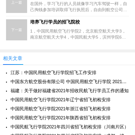
上一篇
在国外，学习飞行的人员就像学习汽车驾驶一样，自
己掏钱参加培训取得飞行执照后，自由到航空公司择
业。而航空公司只要考查其飞行执照的合法性和飞行
技术能否适应飞行要求，
培养飞行学员的招飞院校
下一篇
1，中国民用航空飞行学院2，北京航空航天大学3，
南京航空航天大学4，中国民航大学5，滨州学院6，
沈阳航空航天大学7，上海工程技术飞行学院8，黑龙
江八一农垦大学9，安阳工学
相关文章
江苏：中国民用航空飞行学院招飞工作安排
中国东方航空股份有限公司 中国民用航空飞行学院 2021年度甘肃地区校企合作招收高中飞行学生简章来啦！
福建：关于做好福建省2021年招收民航飞行学员工作的通知
中国民用航空飞行学院2021年辽宁省招飞初检安排
中国民用航空飞行学院2021年浙江省招飞初检安排
中国民用航空飞行学院2021年陕西省招飞初检安排
中国民航飞行学院2021年四川省招飞初检安排（川南片区）