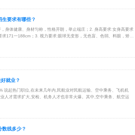
校招生要求有哪些？
色好，身体健康、身材匀称，性格开朗，举止端庄；2. 身高要求:女身高要求
身高要求171一188cm；3. 视力要求:眼球无变形，无色盲、色弱、料眼，矫正
最好就业？
0% 说起热门职位,在未来几年内,民航业对民航运输、空中乘务、飞机机
业人才需求扩大,安检、机务人才也非常火爆。其中,空中乘务、航空运
校分数线多少？