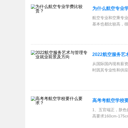
为什么航空专业
航空专业和空乘专
基本也都比较高，
业学费比较
2022航空服务
从国际国内现有薪资
时因其专业性和供
管理
高考考航空学校
1、五官端正，肤色
高要求160cm-175
&plusmn;「身高(cm