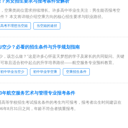
乘？男女招生要求与报考条件全解析
展，空乘类岗位需求持续增长。许多高中毕业生关注：男生能否报考空
件？ 本文将详细介绍空乘方向的核心招生要求与职业路径。
高考不理想当空姐
当空姐的途径
/空少？必看的招生条件与升学规划指南
空少，该怎么做？”这是许多心怀蓝天梦想的学子及家长的共同疑问。关键
、可靠且适合初中起点的升学培养路径——航空服务专业预科教育。
初中毕业当空少
初中毕业学空乘
空乘招生条件
23年航空服务艺术与管理专业报考条件
普通高等学校招生考试报名条件的考生均可报考，报考者出生时间建议在
2006年8月31日之间，年龄不符合者慎重报考。