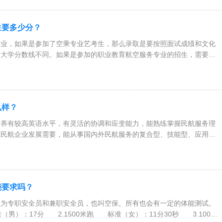
生要多少分？
专业，如果是参加了空乘专业艺考生，那么录取是要按照面试成绩和文化
个大学分数线不同。如果是参加的职业教育航空服务专业的招生，需要学
么样？
培养有较高英语水平，有灵活的协调和应变能力，能熟练掌握民航服务理
应民航企业发展需要，能从事国内外民航服务的复合型、技能型、应用型
能要求吗？
员为专职安全员和兼职安全员，也叫空保。所有也会有一定的体能测试。
准（男）：17分 2.1500米跑 标准（女）：11分30秒 3.100米