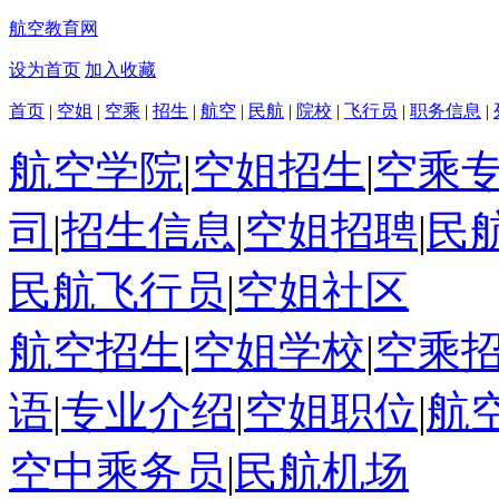
航空教育网
设为首页
加入收藏
首页
|
空姐
|
空乘
|
招生
|
航空
|
民航
|
院校
|
飞行员
|
职务信息
|
航空学院
|
空姐招生
|
空乘
司
|
招生信息
|
空姐招聘
|
民
民航飞行员
|
空姐社区
航空招生
|
空姐学校
|
空乘
语
|
专业介绍
|
空姐职位
|
航
空中乘务员
|
民航机场