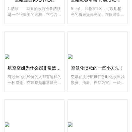
1.洁肤——重要的妆前准备洁肤
Step1、底妆在T区，可以用稍
是一个很重要的过程，它包含了
亮的粉底提高亮度。在眼睛部
妆前清洁和卸妆清洁，如果这个
位，尤其是下眼睑部位，粉底一
步骤做好了，那么不管是妆前还
定要打得很薄，否则容易产生笑
是妆后，都可以还你一个干净的
纹。注意，油性皮肤用控油轻薄
脸蛋。2.爽
粉底，混合型和干性肌肤可
航空空姐为什么都非常漂亮大方呢？
空姐化淡妆的一些小方法！
有过坐飞机经验的人都有这样的
空姐在执行航班任务时化妆应以
一种感觉，空姐都是非常漂亮大
淡雅、清新、自然为宜。一些简
方的。这主要是跟空姐要求的着
单的化妆方法有：先用清洁霜清
装打扮有关。空姐要求的着装打
洁皮肤;用粉底霜打底，改善脸
扮更能体现出你的仪表美。下面
的肤色;眼的化妆，先从眼睑开
小编为大家做一个简单
始，在眼皮折线以下，从