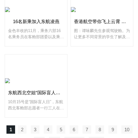
16名新乘加入东航凌燕
香港航空带你飞上云霄 今天的“机长”是谭咏麟
金色丰收的11月，乘务六部16
图：谭咏麟先生参观驾驶舱。为
名乘务员在客舱部团委以及乘务
让更多不同背景的学生了解及体
六部党总支的见证下正式加入东
验香港航空业的运作，香港航空
航凌燕，被授予凌燕徽章，为东
继往开来，举办第九届“飞上云
航凌燕注入了新的血液。乘务六
霄”学生航空体验计划，更邀
部做为培养东航新人的港
得“乐坛
东航西北空姐“国际盲人日”赴盲哑学校献爱心
10月15号是“国际盲人日”，东航
西北客舱部志愿者一行三人在张
小娟乘务长的带领下来到了位于
西安北郊的西安市盲哑学校，参
加陕广新闻组织举办的公益活
1
2
3
4
5
6
7
8
9
10
动，在这个