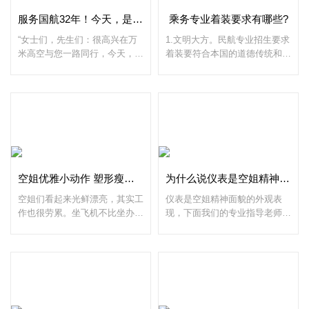
服务国航32年！今天，是她告别蓝天的日子
乘务专业着装要求有哪些?
“女士们，先生们：很高兴在万
1.文明大方。民航专业招生要求
米高空与您一路同行，今天，对
着装要符合本国的道德传统和常
于我们4188乘务组来说，是一
规做法。在正式场合，忌穿过
个特殊而难忘的航班，因为，过
露、过透、过短和过紧的服装。
了今天，我们当中的一位女士即
民航专业招生身体部位的过分暴
将告别陪伴了她32年
露，不但有失自己身份
空姐优雅小动作 塑形瘦得快
为什么说仪表是空姐精神面貌重要原因之一
空姐们看起来光鲜漂亮，其实工
仪表是空姐精神面貌的外观表
作也很劳累。坐飞机不比坐办公
现，下面我们的专业指导老师为
室轻松，而且枯燥有加，活动范
大家介绍一下：仪表，是指包括
围严格受限。IF族总结了坐长途
人的容貌、姿态、服饰和个人卫
飞行“巴士”的感受：不能随意走
生等方面。1、发型：空姐身着
动。长期
制服时，头发注意保持发型