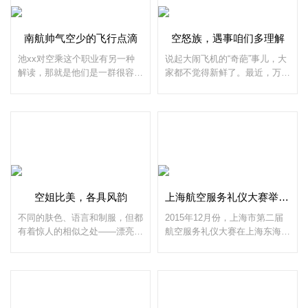
南航帅气空少的飞行点滴
空怒族，遇事咱们多理解
池xx对空乘这个职业有另一种
说起大闹飞机的“奇葩”事儿，大
解读，那就是他们是一群很容易
家都不觉得新鲜了。最近，万米
满足的人，一句道谢就能让他们
高空大打出手，安全门想开就
高兴半天。工作了2年多，他无
开，一不爽就拿泡面泼空姐
数次感受到了这种正能量。换句
&hellip;&hellip;这从地下闹到天
当下流行语就是，给我们
上，国内闹到
空姐比美，各具风韵
上海航空服务礼仪大赛举行领略“预备役”空姐风采
不同的肤色、语言和制服，但都
2015年12月份，上海市第二届
有着惊人的相似之处——漂亮、
航空服务礼仪大赛在上海东海职
迷人，除了外形上的，更是一种
业技术学院成功举行。本次比赛
从内而外散发的磁场，有人说，
以“学航空礼仪，展青春风采”为
空姐的美丽代表了现代女性完美
主题。来自上海6所航空院校的
的楷模&md
48名选手参加