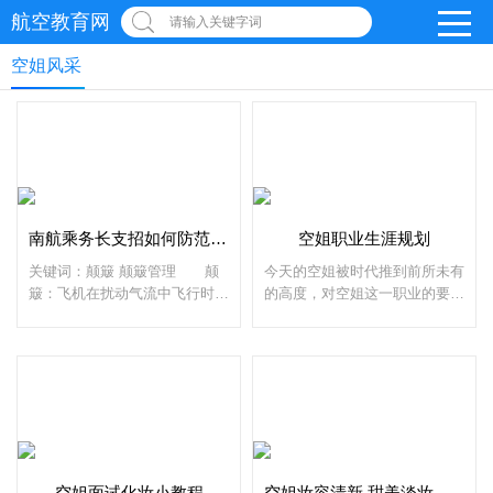
航空教育网
请输入关键字词
空姐风采
南航乘务长支招如何防范颠簸
空姐职业生涯规划
关键词：颠簸 颠簸管理 颠
今天的空姐被时代推到前所未有
簸：飞机在扰动气流中飞行时产
的高度，对空姐这一职业的要求
生的振颤、上下抛掷、摇晃、摆
已经不再局限于你是否貌美。新
头等现象。 颠簸管理：在空
时期的空姐必须具备较高的综合
中，乘务组通过一系列职能活
素质和对自己职业的忠诚。空姐
动，对机组，乘客，客舱设
也是社会人，适者生存
空姐面试化妆小教程
空姐妆容清新 甜美淡妆怎么化好看