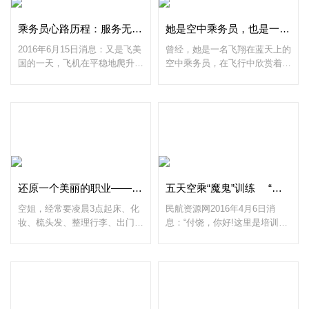
乘务员心路历程：服务无国界 诚心最可贵
她是空中乘务员，也是一名地服人
2016年6月15日消息：又是飞美
曾经，她是一名飞翔在蓝天上的
国的一天，飞机在平稳地爬升，
空中乘务员，在飞行中欣赏着自
从早上8点起床开始，梳妆准
然界的美丽景色，在航班中服务
备、航前带班经理开准备会、上
着不同面孔的旅客，感受着同一
机准备、检查客舱应急设备、迎
天中不同地方的人情世故。如
接旅客上机入座，到飞机顺
今，她成为了一名地面服
还原一个美丽的职业——空姐
五天空乘“魔鬼”训练 “辣妈”产后重返蓝天
空姐，经常要凌晨3点起床、化
民航资源网2016年4月6日消
妆、梳头发、整理行李、出门坐
息：“付饶，你好!这里是培训
班车;经常深夜或者凌晨才能够
部，你的产假休完啦!下周你安
回家。工作环境空间狭小，易碰
排你去广州五天的重获资格培
撞受伤，手脚上都是不知何时何
训。”正在家里带宝宝玩，突然
地碰撞产生的淤青和疼痛
接到单位的电话。天