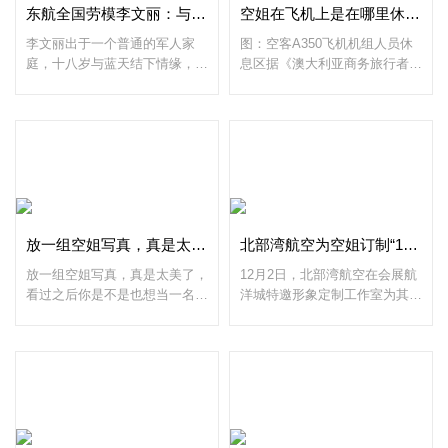
东航全国劳模李文丽：与蓝天结缘三十二载
空姐在飞机上是在哪里休息的呢？
李文丽出于一个普通的军人家
图：空客A350飞机机组人员休
庭，十八岁与蓝天结下情缘，三
息区据《澳大利亚商务旅行者》
十二载春秋在东航，她是全国劳
报道，在如空客A350这样的现
模，曾被无数的掌声与鲜花簇
代飞机执飞远程航班时，乘客们
拥，但仍然一直在航班生产第一
可以在商务舱里舒服地休息，或
线踏实而勤勉地为旅客提供
者在经济舱里尽量舒服地休
放一组空姐写真，真是太美了~
北部湾航空为空姐订制“10分钟快速妆容”
放一组空姐写真，真是太美了，
12月2日，北部湾航空在会展航
看过之后你是不是也想当一名空
洋城特邀形象定制工作室为其设
姐呢？如有你想学习或咨询空乘
计全新妆容及彩妆培训，希望在
专业，可以与冯老师（QQ：
空姐的职业形象上寻求新的突
43018742）联系~空姐写真~空
破，提升客舱服务品质。在培训
姐写真~空姐写真~空姐写真~
现场，设计师与20多位北部