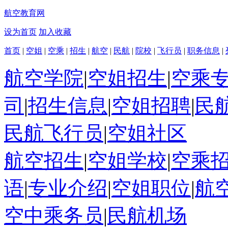
航空教育网
设为首页
加入收藏
首页
|
空姐
|
空乘
|
招生
|
航空
|
民航
|
院校
|
飞行员
|
职务信息
|
航空学院
|
空姐招生
|
空乘
司
|
招生信息
|
空姐招聘
|
民
民航飞行员
|
空姐社区
航空招生
|
空姐学校
|
空乘
语
|
专业介绍
|
空姐职位
|
航
空中乘务员
|
民航机场