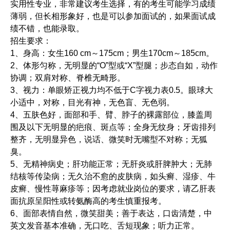
实用性专业，非常建议考生选择，有的考生可能学习成绩
薄弱，但长相形象好，也是可以参加面试的，如果面试成
绩不错，也能录取。
招生要求：
1、身高：女生160 cm～175cm；男生170cm～185cm。
2、体形匀称，无明显的“O”型或“X”型腿；步态自如，动作
协调；双肩对称、脊椎无畸形。
3、视力：单眼矫正视力均不低于C字视力表0.5。眼球大
小适中，对称，目光有神，无色盲、无色弱。
4、五肤色好，面部和手、臂、脖子的裸露部位，膝盖周
围及以下无明显的疤痕、斑点等；全身无纹身；牙齿排列
整齐，无明显异色，说话、微笑时无嘴型不对称；无狐
臭。
5、无精神病史；肝功能正常；无肝炎或肝脾肿大；无肺
结核等传染病；无久治不愈的皮肤病，如头癣、湿疹、牛
皮癣、慢性荨麻疹等；因考虑就业岗位的要求，请乙肝表
面抗原呈阳性或转氨酶高的考生慎重报考。
6、面部表情自然，微笑甜美；善于表达，口齿清楚，中
英文发音基本准确，无口吃、舌短现象；听力正常。