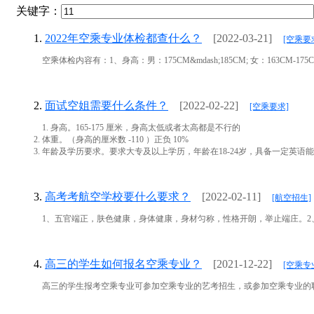
关键字：
1.
2022年空乘专业体检都查什么？
[2022-03-21]
[空乘要
空乘体检内容有：1、身高：男：175CM&mdash;185CM; 女：163CM-175
2.
面试空姐需要什么条件？
[2022-02-22]
[空乘要求]
1. 身高。165-175 厘米，身高太低或者太高都是不行的
2. 体重。（身高的厘米数 -110 ）正负 10%
3. 年龄及学历要求。要求大专及以上学历，年龄在18-24岁，具备一定英语能力，
3.
高考考航空学校要什么要求？
[2022-02-11]
[航空招生]
1、五官端正，肤色健康，身体健康，身材匀称，性格开朗，举止端庄。2、身高要求：女身高要
4.
高三的学生如何报名空乘专业？
[2021-12-22]
[空乘专
高三的学生报考空乘专业可参加空乘专业的艺考招生，或参加空乘专业的职业教育招生，具