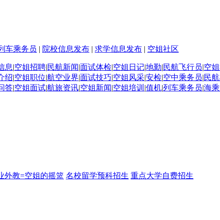
列车乘务员
|
院校信息发布
|
求学信息发布
|
空姐社区
信息
|
空姐招聘
|
民航新闻
|
面试体检
|
空姐日记
|
地勤
|
民航飞行员
|
空姐
介绍
|
空姐职位
|
航空业界
|
面试技巧
|
空姐风采
|
安检
|
空中乘务员
|
民航
问答
|
空姐面试
|
航旅资讯
|
空姐新闻
|
空姐培训
|
值机
|
列车乘务员
|
海乘
业外教=空姐的摇篮
名校留学预科招生
重点大学自费招生