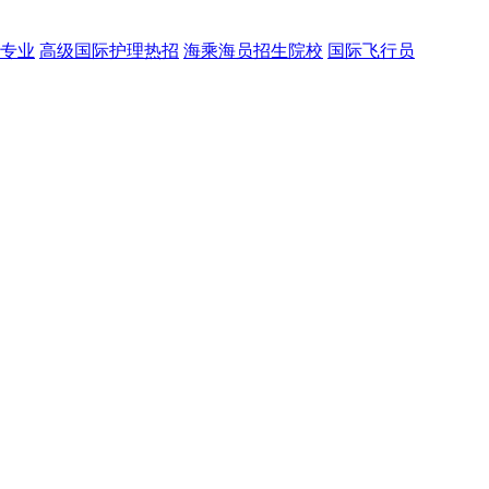
门专业
高级国际护理热招
海乘海员招生院校
国际飞行员