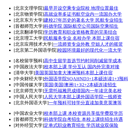
[北京文理学院]
最早开设空乘专业院校 地理位置最佳
[北京物资学院]
高就业率多证书航空业内一流国办大学
[北京东方大学]
建校27年历史的著名大学 民航专业招生
[首都师范大学]
科德学院 国际航空公司国际空乘招生
[北京翻译学院]
学历教育和职业资格教育的完美结合
[北京理工大学]
民航服务专业 名校办学 本部上课住宿
[北京应用技术大学]
一流师资专业外教 空姐人才的摇篮
[北京第二外国语学院]
校园环境最好的现代化一流大学
[名校留学预科]
高中生留学首选节约时间削减留学成本
[中国政法大学]
校本部上课 学分互认 国内外完美对接
[清华大学]
美国英国加拿大澳洲预科本部上课住宿
[中央财经大学]
外国语学院SQAHND3+1本硕连读1+3预
[中国传媒大学]
英国|美国|澳洲|1+3|2+2本硕连读招生
[北京师范大学]
无需托福雅思成绩国内一年读北美名校
[中国人民大学]
人民大学本部上课外国语学院一线师资
[北京外国语大学]
一年预科可转学分直读加美意英澳等
[中国农业大学]
校本部上课 本校资源共享低学费双学历
[首都师范大学]
科德学院自考招生 本校上课统招生待遇
[对外经贸大学]
定单式职业教育招生 学历就业双保险