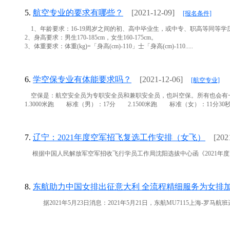
5.
航空专业的要求有哪些？
[2021-12-09]
[报名条件]
1、年龄要求：16-19周岁之间的初、高中毕业生，或中专、职高等同等学
2、身高要求：男生170-185cm，女生160-175cm。
3、体重要求：体重(kg)=「身高(cm)-110」士「身高(cm)-110.....
6.
学空保专业有体能要求吗？
[2021-12-06]
[航空专业]
空保是：航空安全员为专职安全员和兼职安全员，也叫空保。所有也会有
1.3000米跑 标准（男）：17分 2.1500米跑 标准（女）：11分30秒 
7.
辽宁：2021年度空军招飞复选工作安排（女飞）
[202
根据中国人民解放军空军招收飞行学员工作局沈阳选拔中心函《2021年度空军
8.
东航助力中国女排出征意大利 全流程精细服务为女排
据2021年5月23日消息：2021年5月21日，东航MU7115上海-罗马