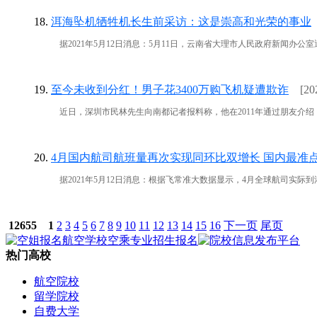
18.
洱海坠机牺牲机长生前采访：这是崇高和光荣的事业
据2021年5月12日消息：5月11日，云南省大理市人民政府新闻办公室通报
19.
至今未收到分红！男子花3400万购飞机疑遭欺诈
[20
近日，深圳市民林先生向南都记者报料称，他在2011年通过朋友介绍，委托
20.
4月国内航司航班量再次实现同环比双增长 国内最准
据2021年5月12日消息：根据飞常准大数据显示，4月全球航司实际到港航班量为1
12655
1
2
3
4
5
6
7
8
9
10
11
12
13
14
15
16
下一页
尾页
热门高校
航空院校
留学院校
自费大学