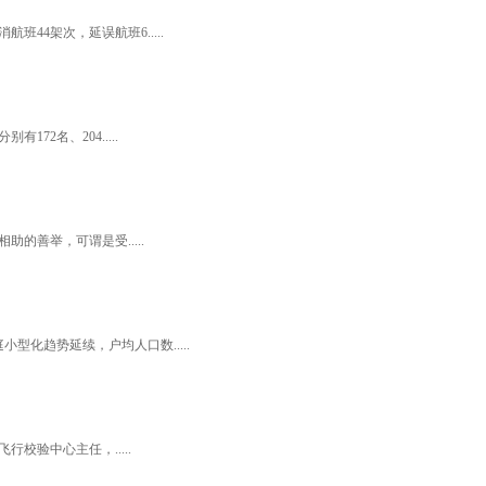
4架次，延误航班6.....
2名、204.....
善举，可谓是受.....
趋势延续，户均人口数.....
验中心主任，.....