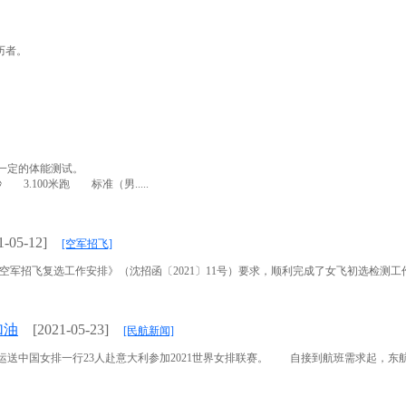
历者。
一定的体能测试。
3.100米跑 标准（男.....
1-05-12]
[空军招飞]
招飞复选工作安排》（沈招函〔2021〕11号）要求，顺利完成了女飞初选检测工作，现
加油
[2021-05-23]
[民航新闻]
航班运送中国女排一行23人赴意大利参加2021世界女排联赛。 自接到航班需求起，东航迅