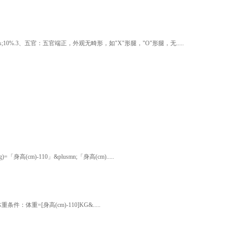
es;10%.3、五官：五官端正，外观无畸形，如"X"形腿，"O"形腿，无.....
-110」&plusmn;「身高(cm).....
=[身高(cm)-110]KG&.....