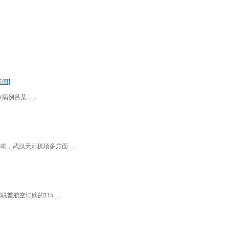
新闻]
吕某.....
武汉天河机场多方面.....
航空订购的115.....