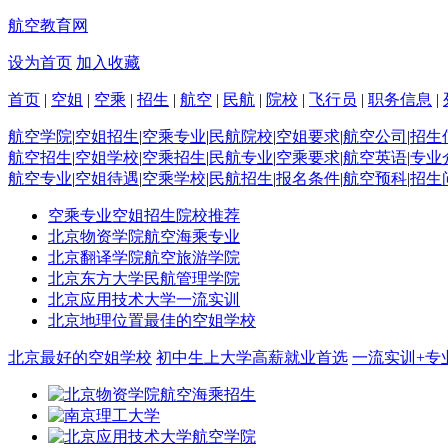
航空教育网
设为首页
加入收藏
首页
|
空姐
|
空乘
|
招生
|
航空
|
民航
|
院校
|
飞行员
|
职务信息
|
航空学院
|
空姐招生
|
空乘专业
|
民航院校
|
空姐要求
|
航空公司
|
招生
航空招生
|
空姐学校
|
空乘招生
|
民航专业
|
空乘要求
|
航空英语
|
专业
航空专业
|
空姐待遇
|
空乘学校
|
民航招生
|
报名条件
|
航空预科
|
招生
空乘专业空姐招生院校推荐
北京物资学院航空海乘专业
北京翻译学院航空旅游学院
北京东方大学民航管理学院
北京应用技术大学一流实训
北京地理位置最佳的空姐学校
北京最好的空姐学校
初中生上大学高薪就业首选
一流实训+专