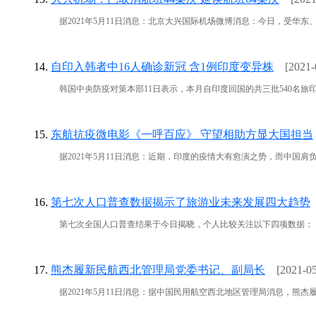
据2021年5月11日消息：北京大兴国际机场微博消息：今日，受华东、西南
14.
自印入韩者中16人确诊新冠 含1例印度变异株
[2021-
韩国中央防疫对策本部11日表示，本月自印度回国的共三批540名旅印韩侨中
15.
东航抗疫微电影《一呼百应》 守望相助方显大国担当
据2021年5月11日消息：近期，印度的疫情大有愈演之势，而中国肩负起
16.
第七次人口普查数据揭示了旅游业未来发展四大趋势
第七次全国人口普查结果于今日揭晓，个人比较关注以下四项数据： 人口总
17.
熊杰履新民航西北管理局党委书记、副局长
[2021-05
据2021年5月11日消息：据中国民用航空西北地区管理局消息，熊杰履