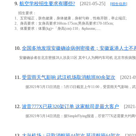
9.
航空学校招生要求有哪些?
[2021-05-25]
[招生信息]
招生要求：
1、五官端正，肤色健康，身体健康，身材匀称，性格开朗，举止端庄;
2、身高要求：女身高要求160cm-175cm;男身高要求170-185cm;
3、体重要求：体重(kg)=「身高(cm)-110」&plusmn;.....
10.
全国多地发现安徽确诊病例密接者；安徽返港人士不
安徽确诊者在北京密接28人涉及11区 其中1人为网约车司机 北京市疾病预防控
11.
受雷雨天气影响 武汉机场取消航班80余架次
[2021-0
据2021年5月15日消息：5月15日截至上午11:00，受雷雨天气影响，
12.
波音777X已获320架订单 这家航司是最大客户
[2021
据2021年5月14日消息：据SimpleFlying报道，尽管777X还需要大
13.
大兴机场：已取消航班44架次 延误航班64架次
[2021