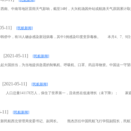
[民航新闻]
、中南等地区雷雨天气影响，截至14时，大兴机场因外站或航路天气原因累计取消航班4
05-11]
[民航新闻]
，有16人确诊感染新冠病毒，其中1例感染印度变异毒株。 本月4、7、9日分别有17
[2021-05-11]
[民航新闻]
大国担当，为当地提供急需的制氧机、呼吸机、口罩、药品等物资。中国这一守望相助的
[2021-05-11]
[民航新闻]
量141178万人，保住了世界第一，且依然在低速增长（未下降）； 家庭小型化
-11]
[民航新闻]
新民航西北管理局党委书记、副局长。 熊杰历任中国民航飞行学院副院长，民航飞行校