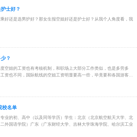
是护士好？
空乘好还是选男护好？那女生报空姐好还是护士好？从我个人角度看，我
多少？
制度空姐的工资也有考核机制，和职场上大部分工作类似，也是多劳多
路工资也不同，国际航线的空姐工资明显要高一些，毕竟要和各国游客接
院校名单
乘专业的初、高中（以及同等学历）学生：北京（北京航空航天大学、北
第二外国语学院）广东（广东财经大学、吉林大学珠海学院、哈尔滨工业