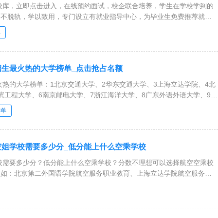
院校库，立即点击进入，在线预约面试，校企联合培养，学生在学校学到的
的不脱轨，学以致用，专门设立有就业指导中心，为毕业生免费推荐就业
约名额
库
姐招生最火热的大学榜单_点击抢占名额
最火热的大学榜单：1北京交通大学、2华东交通大学、3上海立达学院、4北
滨工程大学、6南京邮电大学、7浙江海洋大学、8广东外语外语大学、9济
技大学
榜单
考空姐学校需要多少分_低分能上什么空乘学校
学校需要多少分？低分能上什么空乘学校？分数不理想可以选择航空空乘校
，如：北京第二外国语学院航空服务职业教育、上海立达学院航空服务职
大学航空服务职业教育，学以致用，选择职业教育，大有可为