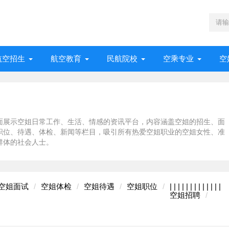
航空招生
航空教育
民航院校
空乘专业
空
面展示空姐日常工作、生活、情感的资讯平台，内容涵盖空姐的招生、面
职位、待遇、体检、新闻等栏目，吸引所有热爱空姐职业的空姐女性、准
群体的社会人士。
空姐面试
空姐体检
空姐待遇
空姐职位
|
|
|
|
|
|
|
|
|
|
|
|
|
空姐招聘