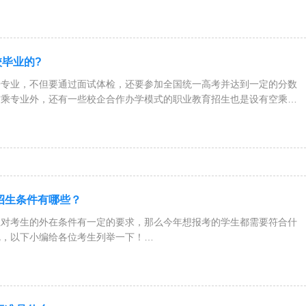
毕业的?
哥专业，不但要通过面试体检，还要参加全国统一高考并达到一定的分数
空乘专业外，还有一些校企合作办学模式的职业教育招生也是设有空乘专
校招生条件有哪些？
业对考生的外在条件有一定的要求，那么今年想报考的学生都需要符合什
呢，以下小编给各位考生列举一下！
周岁之间的初、高中毕业生;