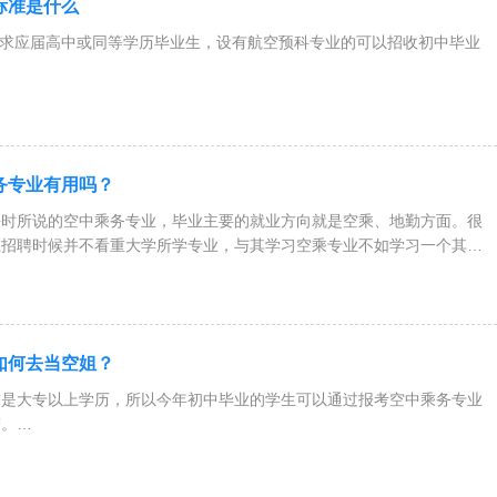
生标准是什么
要求应届高中或同等学历毕业生，设有航空预科专业的可以招收初中毕业
一般要求160cm-175cm；男生身高要求：170cm-185cm.
（k
服务专业有用吗？
平时所说的空中乘务专业，毕业主要的就业方向就是空乘、地勤方面。很
在招聘时候并不看重大学所学专业，与其学习空乘专业不如学习一个其他
业如何去当空姐？
求是大专以上学历，所以今年初中毕业的学生可以通过报考空中乘务专业
梦。
现在国内开设空中乘务的学校有很多设有航空预科是