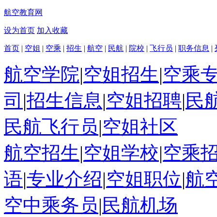
航空教育网
设为首页
加入收藏
首页
|
空姐
|
空乘
|
招生
|
航空
|
民航
|
院校
|
飞行员
|
职务信息
|
航空学院
|
空姐招生
|
空乘
司
|
招生信息
|
空姐招聘
|
民
民航飞行员
|
空姐社区
航空招生
|
空姐学校
|
空乘
语
|
专业介绍
|
空姐职位
|
航
空中乘务员
|
民航机场