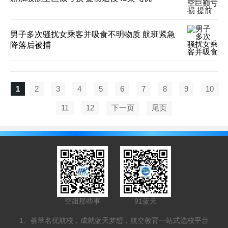
男子多次骚扰女乘客并吸食不明物质 航班紧急
降落后被捕
1
2
3
4
5
6
7
8
9
10
11
12
下一页
尾页
空姐那些事
91蓝天
1、荟萃名优航校，成就蓝天梦想，航空教育一站式选校平台