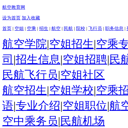
航空教育网
设为首页
加入收藏
首页
|
空姐
|
空乘
|
招生
|
航空
|
民航
|
院校
|
飞行员
|
职务信息
|
航空学院
|
空姐招生
|
空乘
司
|
招生信息
|
空姐招聘
|
民
民航飞行员
|
空姐社区
航空招生
|
空姐学校
|
空乘
语
|
专业介绍
|
空姐职位
|
航
空中乘务员
|
民航机场