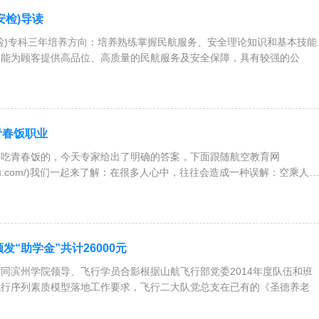
安检)导读
检)专科三年培养方向：培养熟练掌握民航服务、安全理论知识和基本技能
养能为顾客提供高品位、高质量的民航服务及安全保障，具有较强的公
青春饭职业
是吃青春饭的，今天专家给出了明确的答案，下面跟随航空教育网
.hkxyedu.com/)我们一起来了解：在很多人心中，往往会造成一种误解：空乘人员
发“助学金”共计26000元
同滨州学院领导、飞行学员合影根据山航飞行部党委2014年度队伍和班
飞行序列素质模型落地工作要求，飞行二大队党总支在已有的《圣德养老