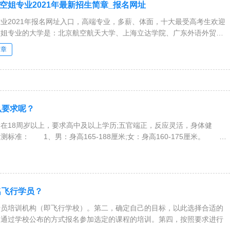
空姐专业2021年最新招生简章_报名网址
业2021年报名网址入口，高端专业，多薪、体面，十大最受高考生欢迎
空姐专业的大学是：北京航空航天大学、上海立达学院、广东外语外贸大
大学金城学院、南昌航空大学科技学院、华东交通大学、西北工业大学、
简章
大学、中国地质大学(武汉)
么要求呢？
18周岁以上，要求高中及以上学历;五官端正，反应灵活，身体健
标准： 1、男：身高165-188厘米;女：身高160-175厘米。
名飞行学员？
行员培训机构（即飞行学校）。第二，确定自己的目标，以此选择合适的
。通过学校公布的方式报名参加选定的课程的培训。第四，按照要求进行