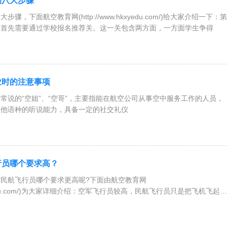
的八大步骤
骤，下面航空教育网(http://www.hkxyedu.com/)给大家介绍一下：第
生首先需要通过学校报名推荐关。这一关包含两方面，一方面学生争得
业时的注意事项
常说的“空姐”、“空哥”，主要指能在航空公司从事空中服务工作的人员，
其他语种的听说能力，具备一定的社交礼仪
行员哪个要求高？
民航飞行员哪个要求更高呢?下面由航空教育网
.hkxyedu.com/)为大家详细介绍：空军飞行员较高，民航飞行员只是把飞机飞起来
落