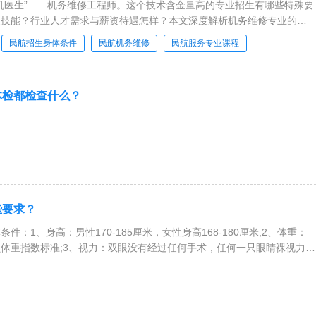
机医生”——机务维修工程师。这个技术含金量高的专业招生有哪些特殊要
尖技能？行业人才需求与薪资待遇怎样？本文深度解析机务维修专业的报
民航招生身体条件
民航机务维修
民航服务专业课程
体检都检查什么？
，女生着内衣；要求做数个俯卧撑后；先询问病史和手术史；观察步态、
身皮肤；了解关节运动功能，包括握拳、脊柱弯腰功能、
些要求？
件：1、身高：男性170-185厘米，女性身高168-180厘米;2、体重：
体重指数标准;3、视力：双眼没有经过任何手术，任何一只眼睛裸视力