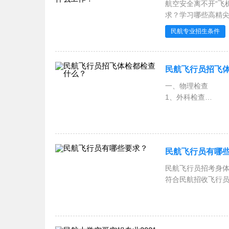
航空安全离不开“飞
求？学习哪些高精
考与职业发展。
民航专业招生条件
民航飞行员招飞
一、物理检查
1、外科检查
通常要求男生裸体
甲状腺、形体和全
民航飞行员有哪
民航飞行员招考身体条
符合民航招收飞行员
(按C字视力表)