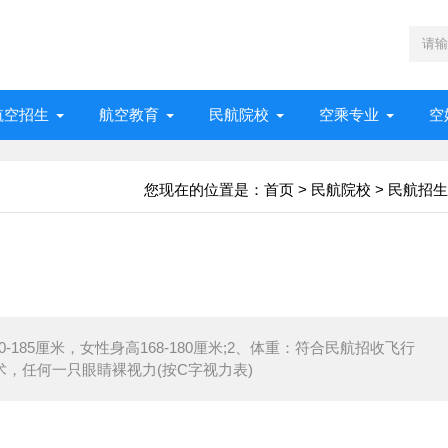
航空招生
航空教育
民航院校
空乘专业
空
您现在的位置是：
首页
>
民航院校
>
民航招生
185厘米，女性身高168-180厘米;2、体重：符合民航招收飞行
术，任何一只眼睛裸视力(按C字视力表)