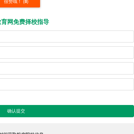
很赞哦！
(
8
)
教育网免费择校指导
确认提交