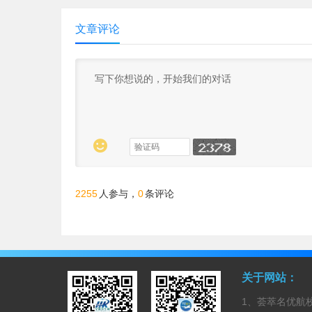
文章评论

2255
人参与，
0
条评论
关于网站：
1、荟萃名优航