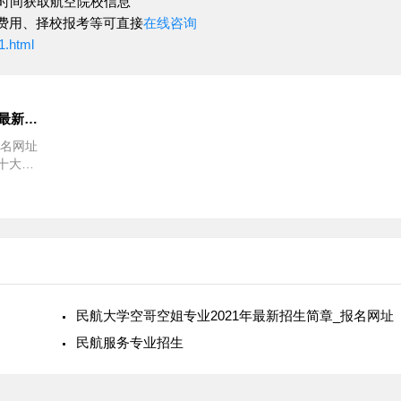
一时间获取航空院校信息
费用、择校报考等可直接
在线咨询
1.html
民航大学空哥空姐专业2021年最新招生简章_报名网址
报名网址
十大最
空姐专
、上海
南京航
大学科
业大
中国地
民航大学空哥空姐专业2021年最新招生简章_报名网址
民航服务专业招生