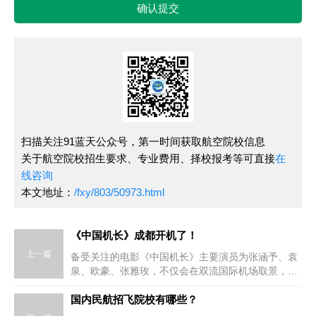
确认提交
扫描关注91蓝天公众号，第一时间获取航空院校信息
关于航空院校招生要求、专业费用、择校报考等可直接
在
线咨询
本文地址：
/fxy/803/50973.html
《中国机长》成都开机了！
上一篇
备受关注的电影《中国机长》主要演员为张涵予、袁
泉、欧豪、张雅玫，不仅会在双流国际机场取景，还
会有大量室内的家庭戏份。关于成都的戏份主要是双
流国际机场的大场面镜头
国内民航招飞院校有哪些？