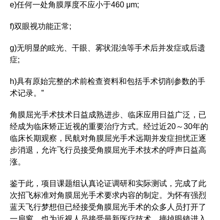
e)任何一处角膜厚度不应小于460 μm;
f)双眼视功能正常;
g)无明显的眩光、干眼、雾状混浊等手术后并发症或后遗
症;
h)具有原始完整的术前检查资料和包括手术切削参数的手
术记录。”
角膜屈光手术技术日益成熟进步、临床应用日益广泛，已
经成为临床矫正近视的重要治疗方式。经过近20～30年的
临床长期观察，民航对角膜屈光手术远期并发症担忧正逐
步消退，允许飞行员接受角膜屈光手术技术的呼声日益高
涨。
鉴于此，项目课题组认真论证调研和实际测试，完成了此
次招飞标准对角膜屈光手术要求内容的制定。为怀有强烈
蓝天飞行梦想但已经接受角膜屈光手术的众多人员打开了
一扇窗，也为近视人员接受最新医疗技术、摘掉眼镜进入