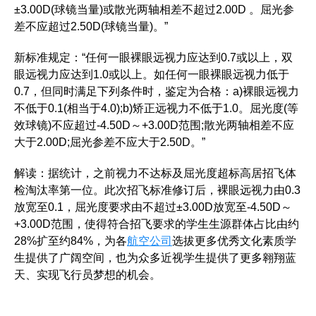
±3.00D(球镜当量)或散光两轴相差不超过2.00D 。屈光参
差不应超过2.50D(球镜当量)。”
新标准规定：“任何一眼裸眼远视力应达到0.7或以上，双
眼远视力应达到1.0或以上。如任何一眼裸眼远视力低于
0.7，但同时满足下列条件时，鉴定为合格：a)裸眼远视力
不低于0.1(相当于4.0);b)矫正远视力不低于1.0。屈光度(等
效球镜)不应超过-4.50D～+3.00D范围;散光两轴相差不应
大于2.00D;屈光参差不应大于2.50D。”
解读：据统计，之前视力不达标及屈光度超标高居招飞体
检淘汰率第一位。此次招飞标准修订后，裸眼远视力由0.3
放宽至0.1，屈光度要求由不超过±3.00D放宽至-4.50D～
+3.00D范围，使得符合招飞要求的学生生源群体占比由约
28%扩至约84%，为各
航空公司
选拔更多优秀文化素质学
生提供了广阔空间，也为众多近视学生提供了更多翱翔蓝
天、实现飞行员梦想的机会。