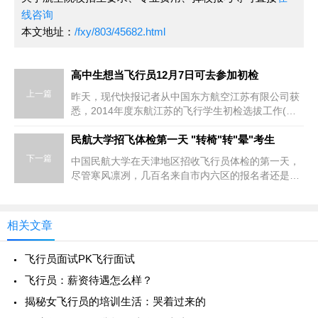
线咨询
本文地址：
/fxy/803/45682.html
高中生想当飞行员12月7日可去参加初检
上一篇
昨天，现代快报记者从中国东方航空江苏有限公司获
悉，2014年度东航江苏的飞行学生初检选拔工作(南
京地区)将于12月7日全面展开。据介绍，此次东航江
苏2014年计划在江苏省南
民航大学招飞体检第一天 "转椅"转"晕"考生
下一篇
中国民航大学在天津地区招收飞行员体检的第一天，
尽管寒风凛冽，几百名来自市内六区的报名者还是一
大早就赶到民航大学排队等候。明天，其他区县的考
生将参加体检初试。记者
相关文章
飞行员面试PK飞行面试
飞行员：薪资待遇怎么样？
揭秘女飞行员的培训生活：哭着过来的