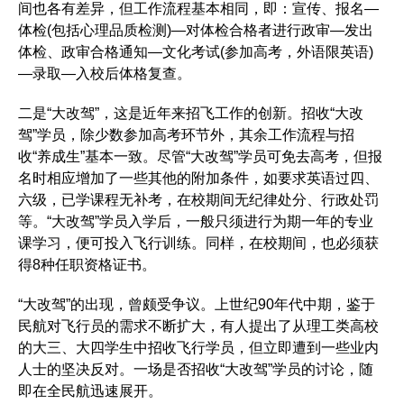
间也各有差异，但工作流程基本相同，即：宣传、报名—
体检(包括心理品质检测)—对体检合格者进行政审—发出
体检、政审合格通知—文化考试(参加高考，外语限英语)
—录取—入校后体格复查。
二是“大改驾”，这是近年来招飞工作的创新。招收“大改
驾”学员，除少数参加高考环节外，其余工作流程与招
收“养成生”基本一致。尽管“大改驾”学员可免去高考，但报
名时相应增加了一些其他的附加条件，如要求英语过四、
六级，已学课程无补考，在校期间无纪律处分、行政处罚
等。“大改驾”学员入学后，一般只须进行为期一年的专业
课学习，便可投入飞行训练。同样，在校期间，也必须获
得8种任职资格证书。
“大改驾”的出现，曾颇受争议。上世纪90年代中期，鉴于
民航对飞行员的需求不断扩大，有人提出了从理工类高校
的大三、大四学生中招收飞行学员，但立即遭到一些业内
人士的坚决反对。一场是否招收“大改驾”学员的讨论，随
即在全民航迅速展开。