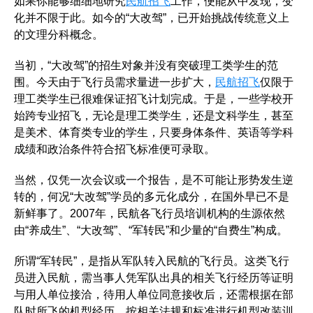
如果你能够细细地研究
民航招飞
工作，便能从中发现，变
化并不限于此。如今的“大改驾”，已开始挑战传统意义上
的文理分科概念。
当初，“大改驾”的招生对象并没有突破理工类学生的范
围。今天由于飞行员需求量进一步扩大，
民航招飞
仅限于
理工类学生已很难保证招飞计划完成。于是，一些学校开
始跨专业招飞，无论是理工类学生，还是文科学生，甚至
是美术、体育类专业的学生，只要身体条件、英语等学科
成绩和政治条件符合招飞标准便可录取。
当然，仅凭一次会议或一个报告，是不可能让形势发生逆
转的，何况“大改驾”学员的多元化成分，在国外早已不是
新鲜事了。2007年，民航各飞行员培训机构的生源依然
由“养成生”、“大改驾”、“军转民”和少量的“自费生”构成。
所谓“军转民”，是指从军队转入民航的飞行员。这类飞行
员进入民航，需当事人凭军队出具的相关飞行经历等证明
与用人单位接洽，待用人单位同意接收后，还需根据在部
队时所飞的机型经历，按相关法规和标准进行机型改装训