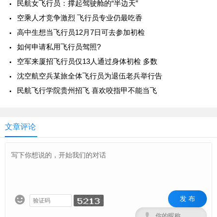
民航女飞行员：撑起驾驶舱的“半边天”
空乘人才竞争激烈 飞行员专业仍最吃香
高中生想当飞行员12月7日可去参加初检
如何申请私用飞行员驾照?
空军来厦招飞行员仅13人通过身体初检 多数
沈空航空兵某旅全体飞行员为退伍老兵举行告
民航飞行学院贵州招飞 喜欢咬指甲不能当飞
文章评论
发 布

