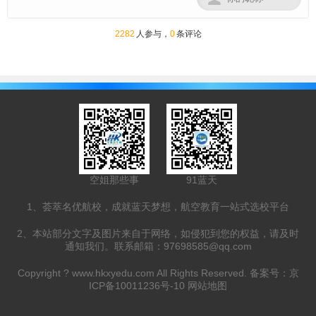
2282
人参与，
0
条评论
空姐那些事
91蓝天
1、荟萃名优航校，成就蓝天梦想，航空教育一站式选校平台
2、本站部分文字及图片来自于网络，如侵犯到您的权益，请及时
通知我们。联系邮箱：97698585@qq.com
Copyright ?
www.hkxyedu.com
All Rights Reserved. 备案号：
京
ICP备10011236号-10
网站地图