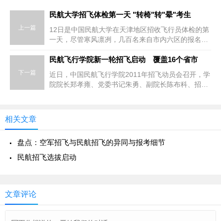
民航大学招飞体检第一天 "转椅"转"晕"考生
上一篇
12日是中国民航大学在天津地区招收飞行员体检的第
一天，尽管寒风凛冽，几百名来自市内六区的报名者
还是一大早就赶到民航大学排队等候。明天，其他区
县的考生将参加体检初
民航飞行学院新一轮招飞启动 覆盖16个省市
下一篇
近日，中国民航飞行学院2011年招飞动员会召开，学
院院长郑孝雍、党委书记朱勇、副院长陈布科、招生
处处长李蓉等部门的领导在招飞目标责任书上签字。
这意味着这所已有56年校
相关文章
盘点：空军招飞与民航招飞的异同与报考细节
民航招飞选拔启动
文章评论