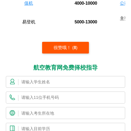
值机
4000-10000
公司
主要
易登机
5000-13000
很赞哦！
(
8
)
航空教育网免费择校指导