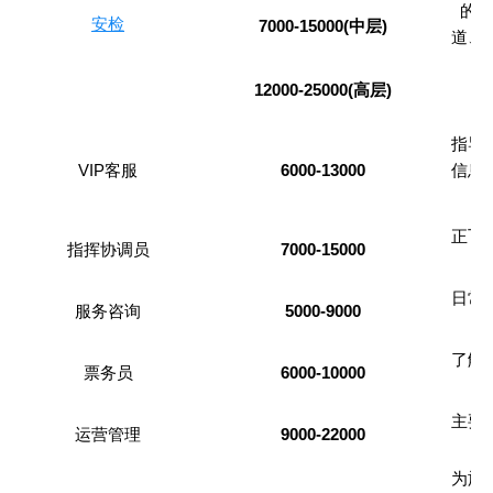
的职
安检
7000-15000(中层)
道、
12000-25000(高层)
指导
VIP客服
6000-13000
信息
正飞
指挥协调员
7000-15000
日常
服务咨询
5000-9000
了解
票务员
6000-10000
主要
运营管理
9000-22000
为旅