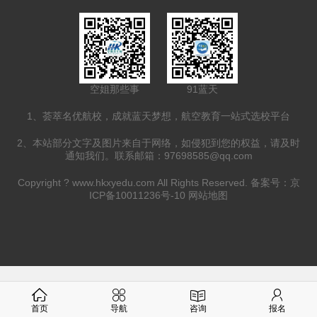
空姐那些事
91蓝天
1、荟萃名优航校，成就蓝天梦想，航空教育一站式选校平台
2、本站部分文字及图片来自于网络，如侵犯到您的权益，请及时
通知我们。联系邮箱：97698585@qq.com
Copyright ?
www.hkxyedu.com
All Rights Reserved. 备案号：
京
ICP备10011236号-10
网站地图
首页
导航
咨询
报名