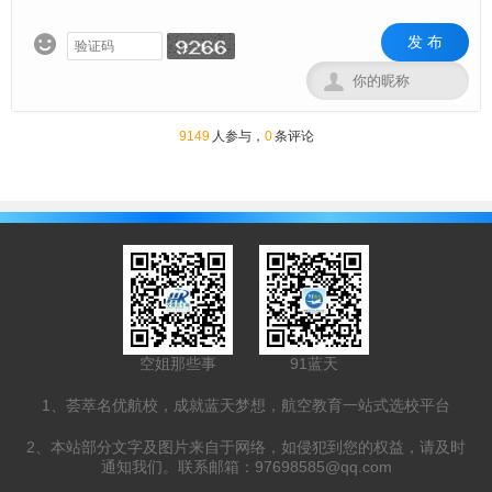
发 布


9149
人参与，
0
条评论
空姐那些事
91蓝天
1、荟萃名优航校，成就蓝天梦想，航空教育一站式选校平台
2、本站部分文字及图片来自于网络，如侵犯到您的权益，请及时
通知我们。联系邮箱：97698585@qq.com