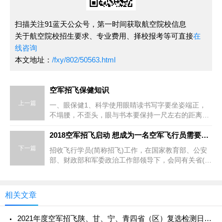
扫描关注91蓝天公众号，第一时间获取航空院校信息
关于航空院校招生要求、专业费用、择校报考等可直接
在
线咨询
本文地址：
/fxy/802/50563.html
空军招飞保健知识
上一篇
一、眼保健1、科学使用眼睛读书写字要坐姿端正，
不塌腰，不歪头，眼与书本要保持一尺左右的距离，
不要长时间看一个地方，连续看书、写字40分钟后要
休息片刻，以恢复视力。
2018空军招飞启动 想成为一名空军飞行员需要这些条件
下一篇
招收飞行学员(简称招飞)工作，在国家教育部、公安
部、财政部和军委政治工作部领导下，会同有关省(自
治区、直辖市)的教育、公安部门组织实施，纳入全国
普通高校招生体系，是
相关文章
2021年度空军招飞陕、甘、宁、青四省（区）复选检测日程安排