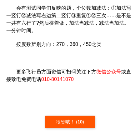
会有测试同学们反映的题，个位数加减法：①加法写
一竖行②减法写右边第二竖行③重复①②三次……是不是
一共有六行了?然后横着做，加法当减法，减法当加法。
一分钟时间。
按度数辨别方向：270，360，450之类
更多飞行员方面资信可扫码关注下方
微信公众号
或直
接致电免费电话
010-80141070
很赞哦！
(
10
)