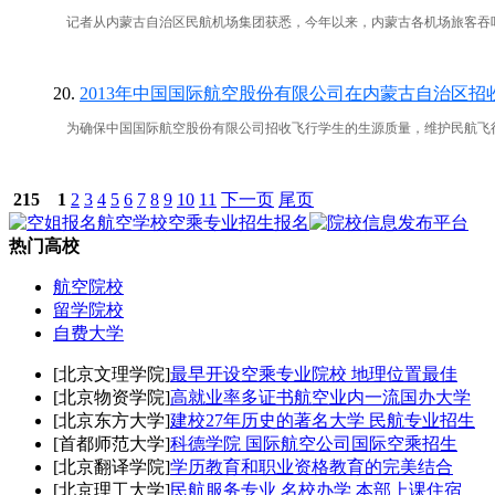
记者从内蒙古自治区民航机场集团获悉，今年以来，内蒙古各机场旅客吞吐总量
20.
2013年中国国际航空股份有限公司在内蒙古自治区
为确保中国国际航空股份有限公司招收飞行学生的生源质量，维护民航飞行学
215
1
2
3
4
5
6
7
8
9
10
11
下一页
尾页
热门高校
航空院校
留学院校
自费大学
[北京文理学院]
最早开设空乘专业院校 地理位置最佳
[北京物资学院]
高就业率多证书航空业内一流国办大学
[北京东方大学]
建校27年历史的著名大学 民航专业招生
[首都师范大学]
科德学院 国际航空公司国际空乘招生
[北京翻译学院]
学历教育和职业资格教育的完美结合
[北京理工大学]
民航服务专业 名校办学 本部上课住宿