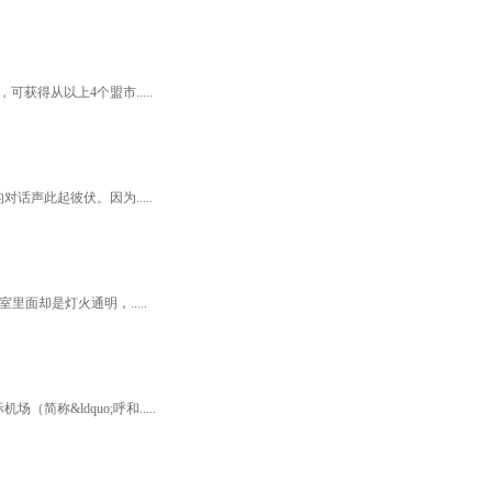
得从以上4个盟市.....
声此起彼伏。因为.....
面却是灯火通明，.....
&ldquo;呼和.....