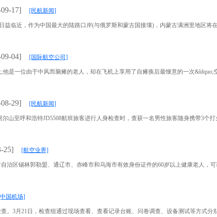
-09-17]
[民航新闻]
长假的日益临近，作为中国最大的陆路口岸(与俄罗斯和蒙古国接壤)，内蒙古满洲里地区将在&ldquo;
-09-04]
[国际航空公司]
;他是一位由于中风而脑瘫的老人，却在飞机上享用了自瘫痪后最惬意的一次&ldquo;空中午餐&
-08-29]
[民航新闻]
尔山至呼和浩特JD5508航班旅客进行人身检查时，查获一名男性旅客随身携带3个打火机
-25]
[航空业界]
自治区锡林郭勒盟、通辽市、赤峰市和乌海市有效身份证件的60岁以上健康老人，可获得从
[中国机场]
查。3月21日，检查组通过现场查看、查看记录台账、问卷调查、设备测试等方式分别对地