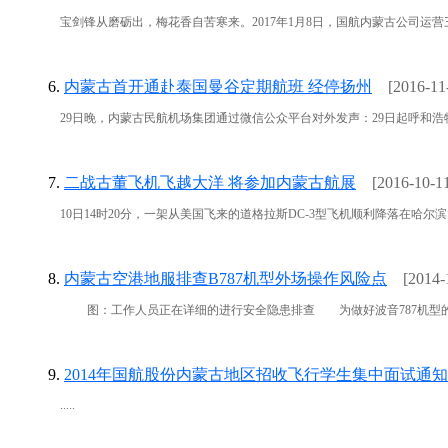
宝剑锋从磨砺出，梅花香自苦寒来。2017年1月8日，国航内蒙古公司运营
6.
内蒙古首开通赴泰国曼谷定期航班 经停扬州
[2016-11
29日晚，内蒙古民航机场集团通过微信公众平台对外发声：29日起呼和浩特
7.
二战古董飞机飞越大洋 将参加内蒙古航展
[2016-10-1
10日14时20分，一架从美国飞来的道格拉斯DC-3型飞机顺利降落在哈尔滨
8.
内蒙古空港地服排查B787机型外场操作风险点
[2014-
图：工作人员正在详细的进行安全隐患排查 为做好波音787机型的保障工作
9.
2014年国航股份内蒙古地区招收飞行学生集中面试通知
.....