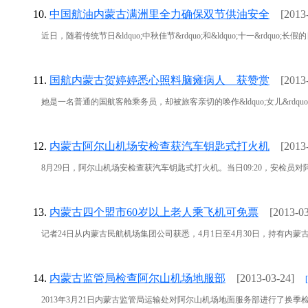
10.
中国航油内蒙古满洲里全力确保双节供油安全
[2013
近日，随着传统节日&ldquo;中秋佳节&rdquo;和&ldquo;十一&rdquo;
11.
国航内蒙古贺婷婷悉心照料脑瘫病人 获赞赏
[2013
她是一名普通的国航客舱乘务员，却被旅客亲切的唤作&ldquo;女儿&rdquo;
12.
内蒙古阿尔山机场安检查获汽车钥匙式打火机
[2013
8月29日，阿尔山机场安检查获汽车钥匙式打火机。当日09:20，安检员对阿
13.
内蒙古四个盟市60岁以上老人乘飞机可免票
[2013-03
记者24日从内蒙古民航机场集团公司获悉，4月1日至4月30日，持有内蒙古
14.
内蒙古监管局检查阿尔山机场地服部
[2013-03-24]
2013年3月21日内蒙古监管局运输处对阿尔山机场地面服务部进行了换季检