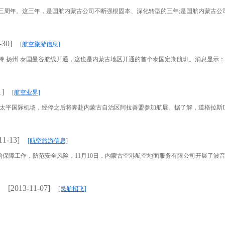
三周年。这三年，是国航内蒙古公司不断强根固本、深化转型的三年;是国航内蒙古公司顽强
-30]
[航空旅游信息]
-扬州-泰国曼谷航线开通，这也是内蒙古地区开通的首个泰国定期航班。消息显示：该航
1]
[航空业界]
太平国际机场，经停之后将奔赴内蒙古自治区阿拉善盟参加航展。据了解，道格拉斯DC-3
11-13]
[航空旅游信息]
，防范安全风险，11月10日，内蒙古空港航空地面服务有限公司开展了波音787机
[2013-11-07]
[民航招飞]