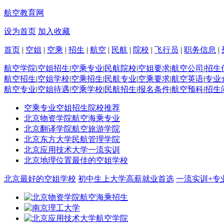
航空教育网
设为首页
加入收藏
首页
|
空姐
|
空乘
|
招生
|
航空
|
民航
|
院校
|
飞行员
|
职务信息
|
航空学院
|
空姐招生
|
空乘专业
|
民航院校
|
空姐要求
|
航空公司
|
招生
航空招生
|
空姐学校
|
空乘招生
|
民航专业
|
空乘要求
|
航空英语
|
专业
航空专业
|
空姐待遇
|
空乘学校
|
民航招生
|
报名条件
|
航空预科
|
招生
空乘专业空姐招生院校推荐
北京物资学院航空海乘专业
北京翻译学院航空旅游学院
北京东方大学民航管理学院
北京应用技术大学一流实训
北京地理位置最佳的空姐学校
北京最好的空姐学校
初中生上大学高薪就业首选
一流实训+专