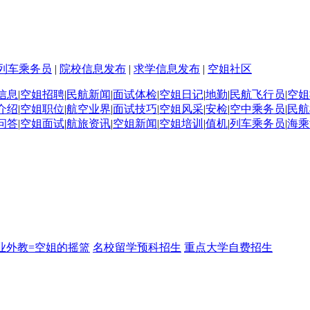
列车乘务员
|
院校信息发布
|
求学信息发布
|
空姐社区
信息
|
空姐招聘
|
民航新闻
|
面试体检
|
空姐日记
|
地勤
|
民航飞行员
|
空姐
介绍
|
空姐职位
|
航空业界
|
面试技巧
|
空姐风采
|
安检
|
空中乘务员
|
民航
问答
|
空姐面试
|
航旅资讯
|
空姐新闻
|
空姐培训
|
值机
|
列车乘务员
|
海乘
业外教=空姐的摇篮
名校留学预科招生
重点大学自费招生