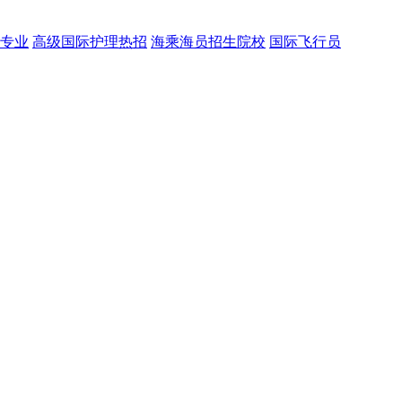
门专业
高级国际护理热招
海乘海员招生院校
国际飞行员