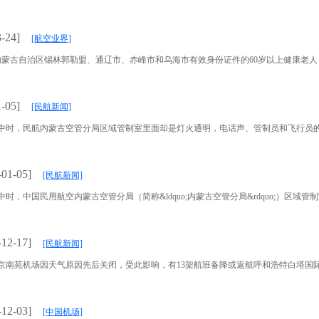
-24]
[航空业界]
古自治区锡林郭勒盟、通辽市、赤峰市和乌海市有效身份证件的60岁以上健康老人，可获
-05]
[民航新闻]
中时，民航内蒙古空管分局区域管制室里面却是灯火通明，电话声、管制员和飞行员的对话
-01-05]
[民航新闻]
中国民用航空内蒙古空管分局（简称&ldquo;内蒙古空管分局&rdquo;）区域管制室里
-12-17]
[民航新闻]
机场因天气原因先后关闭，受此影响，有13架航班备降或返航呼和浩特白塔国际机场（简称
-12-03]
[中国机场]