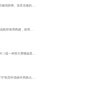
拼搏、攻坚克难的.....
班每周两趟，使用.....
是一种双引擎螺旋桨.....
型外场操作风险点.....