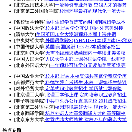
[北京应用技术大学]
一流师资专业外教 空姐人才的摇篮
[北京第二外国语学院]
校园环境最好的现代化一流大学
[名校留学预科]
高中生留学首选节约时间削减留学成本
[中国政法大学]
校本部上课 学分互认 国内外完美对接
[清华大学]
美国英国加拿大澳洲预科本部上课住宿
[中央财经大学]
外国语学院SQAHND3+1本硕连读1+3预
[中国传媒大学]
英国|美国|澳洲|1+3|2+2本硕连读招生
[北京师范大学]
无需托福雅思成绩国内一年读北美名校
[中国人民大学]
人民大学本部上课外国语学院一线师资
[北京外国语大学]
一年预科可转学分直读加美意英澳等
[中国农业大学]
校本部上课 本校资源共享低学费双学历
[首都师范大学]
科德学院自考招生 本校上课统招生待遇
[对外经贸大学]
定单式职业教育招生 学历就业双保险
[北京理工大学]
北理工本部上课 定向培养职业教育招生
[电子科技学院]
中共中央办公厅直属院校 2011成教招生
[北京第二外语学院]
校园环境最好大学 现代化一流大学
[北京翻译学院]
培养外语人才高级翻译人才的高等院校
[北京东方大学]
位置优越大师执教 建校27年的著名大学
热点专题