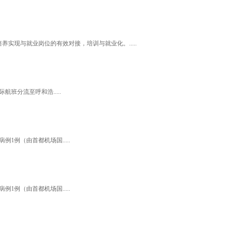
现与就业岗位的有效对接，培训与就业化。.....
分流至呼和浩.....
1例（由首都机场国.....
1例（由首都机场国.....