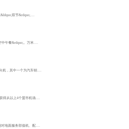
双节&rdquo;.....
rdquo;。万米.....
，其中一个为汽车钥.....
以上4个盟市机场.....
面服务部值机、配.....