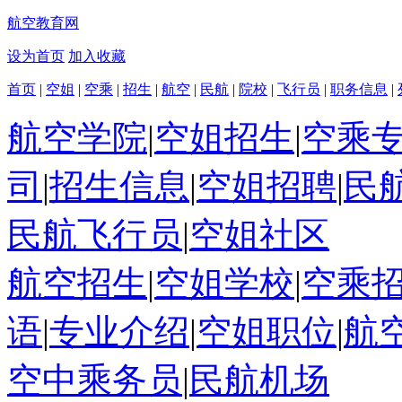
航空教育网
设为首页
加入收藏
首页
|
空姐
|
空乘
|
招生
|
航空
|
民航
|
院校
|
飞行员
|
职务信息
|
航空学院
|
空姐招生
|
空乘
司
|
招生信息
|
空姐招聘
|
民
民航飞行员
|
空姐社区
航空招生
|
空姐学校
|
空乘
语
|
专业介绍
|
空姐职位
|
航
空中乘务员
|
民航机场