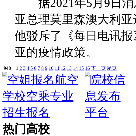
据2021年5月9日
亚总理莫里森澳大利亚
他驳斥了《每日电讯报
亚的疫情政策。
948
1
2
3
4
5
6
7
8
9
10
11
12
13
14
15
16
下一页
尾页
热门高校