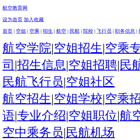
航空教育网
设为首页
加入收藏
首页
|
空姐
|
空乘
|
招生
|
航空
|
民航
|
院校
|
飞行员
|
职务信息
|
航空学院
|
空姐招生
|
空乘
司
|
招生信息
|
空姐招聘
|
民
民航飞行员
|
空姐社区
航空招生
|
空姐学校
|
空乘
语
|
专业介绍
|
空姐职位
|
航
空中乘务员
|
民航机场